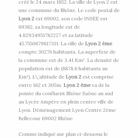
créé le 24 mars 1852. La ville de
Lyon 2
est
une commune du
Rhône
. Le code postal de
Lyon 2
est
69002
, son code INSEE est
69382, sa longitude est de
4.82934951782227 et sa latitude
45.7550679817311. La ville de
Lyon 2 ème
compte 30276 habitants. La superficie de
la commune est de 3.41 Km². La densité de
population est de (8878.6 habitants au
Km²). L\’altitude de
Lyon 2
est comprise
entre 162 et 305m.
Lyon 2 ème
va de la
pointe du confluent
Rhône
Saône au sud
au Lycée Ampère en plein centre ville de
Lyon
. Déménagement Lyon Centre 2ème
Bellecour 69002 Rhône
Comme indiqué sur plan ci-dessous le