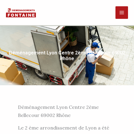
Aller
au
contenu
Déménagement Lyon Centre 2ème Bellecour 69002
Rhône
Déménagement Lyon Centre 2ème
Bellecour 69002 Rhône
Le
2 ème arrondissement de Lyon
a été