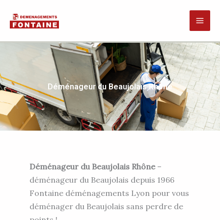
Aller
au
contenu
Déménageur du Beaujolais Rhône
Déménageur du Beaujolais Rhône
–
déménageur du Beaujolais depuis 1966
Fontaine déménagements Lyon pour vous
déménager du Beaujolais sans perdre de
points !