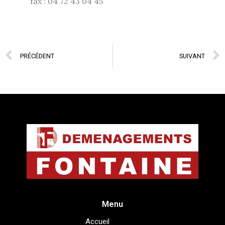
fax : 04 72 43 04 45
Prev
PRÉCÉDENT
SUIVANT
Menu
Accueil