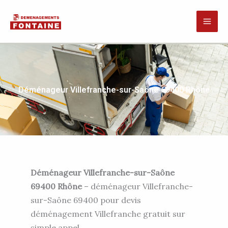
Aller
au
contenu
Déménageur Villefranche-sur-Saône 69400 Rhône
Déménageur Villefranche-sur-Saône
69400 Rhône
– déménageur Villefranche-
sur-Saône 69400 pour devis
déménagement Villefranche gratuit sur
simple appel