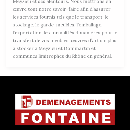
Meyzieu et ses alentours. Nous mettrons en
œuvre tout notre savoir-faire afin d’assurer
les services fournis tels que le transport, le
stockage, le garde-meubles, l’emballage,
l’exportation, les formalités douanières pour le
transfert de vos meubles, œuvres d’art surplus
à stocker à Meyzieu et Dommartin et
communes limitrophes du Rhône en général.