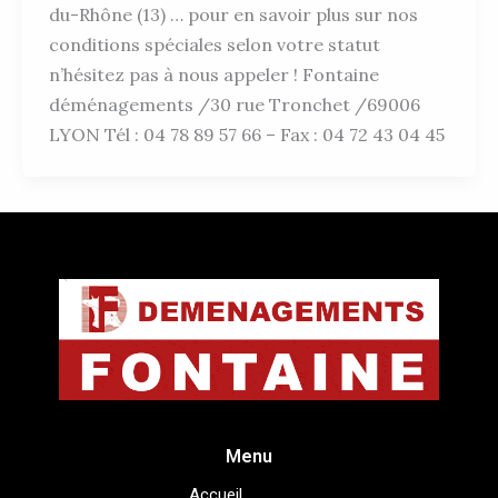
du-Rhône (13) … pour en savoir plus sur nos
conditions spéciales selon votre statut
n’hésitez pas à nous appeler ! Fontaine
déménagements /30 rue Tronchet /69006
LYON Tél : 04 78 89 57 66 – Fax : 04 72 43 04 45
Menu
Accueil