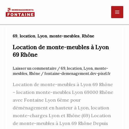
Aller
au
contenu
,
,
,
,
69
location
Lyon
monte-meubles
Rhône
Location de monte-meubles à Lyon
69 Rhône
Laisser un commentaire
/
69
,
location
,
Lyon
,
monte-
meubles
,
Rhône
/
fontaine-demenagement.dev-pixel.fr
Location de monte-meubles à Lyon 69 Rhône
– location monte-meubles Lyon 69000 Rhône
avec Fontaine Lyon 6ème pour
déménagement en hauteur à Lyon, location
monte-charges Lyon et Rhône (69) Location
de monte-meubles à Lyon 69 Rhône Depuis