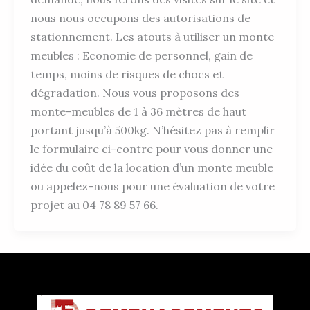
nous nous occupons des autorisations de
stationnement. Les atouts à utiliser un monte
meubles : Economie de personnel, gain de
temps, moins de risques de chocs et
dégradation. Nous vous proposons des
monte-meubles de 1 à 36 mètres de haut
portant jusqu’à 500kg. N’hésitez pas à remplir
le formulaire ci-contre pour vous donner une
idée du coût de la location d’un monte meuble
ou appelez-nous pour une évaluation de votre
projet au 04 78 89 57 66.